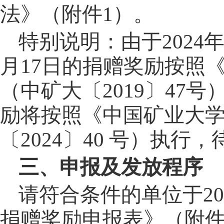
法》（附件
1
）。
特别说明
：由于
2024
月
17
日的捐赠奖励按照
（中矿大〔
2019
〕
47
号
励将按照《中国矿业大
〔
2024
〕
40
号）执行，
三、申报及发放程序
请符合条件的单位于
20
捐赠奖励申报表》（附